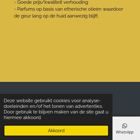
- Goede prijs/kwaliteit verhouding
- Parfums op basis van etherische olie
ë
n waardoor
de geur lang op de huid aanwezig blijft.
© 2014 - 2026 D&P Parfum Zwolle
Deze website gebruikt cookies voor analyse-
doeleinden en/of het tonen van advertenties.
Door gebruik te blijven maken van de site gaat u
hiermee akkoord.
Akkoord
E-mailadres
Telefoonnummer
Kaart
Facebook
WhatsApp